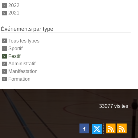
2022
2021
Événements par type
Tous les types
Sportif
Festif
Administratif
Manifestation
Formation
33077
visites