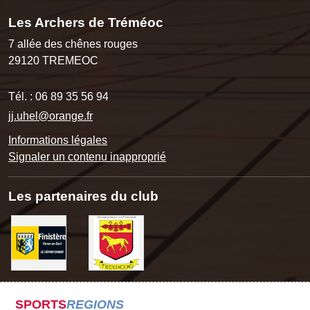
Les Archers de Tréméoc
7 allée des chênes rouges
29120
TREMEOC
Tél. :
06 89 35 56 94
jj.uhel@orange.fr
Informations légales
Signaler un contenu inapproprié
Les partenaires du club
SPORTS
REGIONS