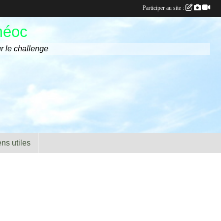
Participer au site :
méoc
r le challenge
ens utiles