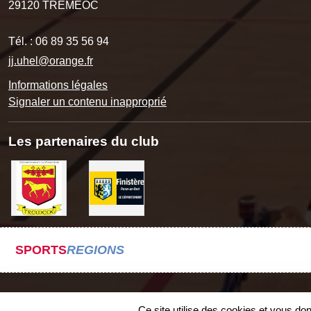
29120
TREMEOC
Tél. :
06 89 35 56 94
jj.uhel@orange.fr
Informations légales
Signaler un contenu inapproprié
Les partenaires du club
SPORTS
REGIONS
Ce site utilise des cookies et vous do